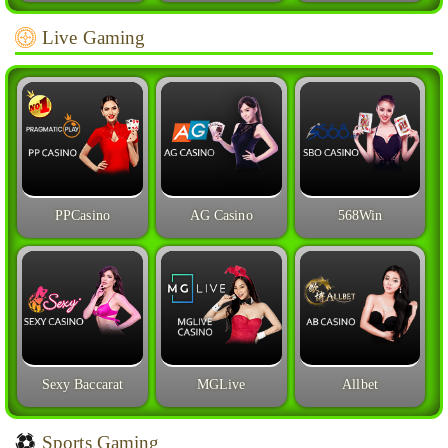
Live Gaming
PPCasino
AG Casino
568Win
Sexy Baccarat
MGLive
Allbet
Sports Gaming