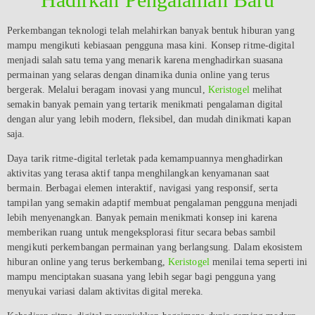
Perkembangan teknologi telah melahirkan banyak bentuk hiburan yang
mampu mengikuti kebiasaan pengguna masa kini. Konsep ritme-digital
menjadi salah satu tema yang menarik karena menghadirkan suasana
permainan yang selaras dengan dinamika dunia online yang terus
bergerak. Melalui beragam inovasi yang muncul,
Keristogel
melihat
semakin banyak pemain yang tertarik menikmati pengalaman digital
dengan alur yang lebih modern, fleksibel, dan mudah dinikmati kapan
saja.
Daya tarik ritme-digital terletak pada kemampuannya menghadirkan
aktivitas yang terasa aktif tanpa menghilangkan kenyamanan saat
bermain. Berbagai elemen interaktif, navigasi yang responsif, serta
tampilan yang semakin adaptif membuat pengalaman pengguna menjadi
lebih menyenangkan. Banyak pemain menikmati konsep ini karena
memberikan ruang untuk mengeksplorasi fitur secara bebas sambil
mengikuti perkembangan permainan yang berlangsung. Dalam ekosistem
hiburan online yang terus berkembang,
Keristogel
menilai tema seperti ini
mampu menciptakan suasana yang lebih segar bagi pengguna yang
menyukai variasi dalam aktivitas digital mereka.