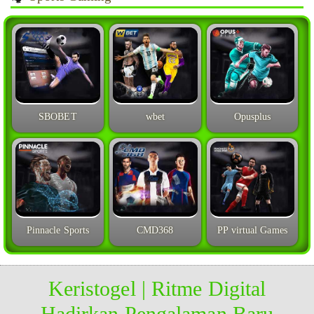
SBOBET
wbet
Opusplus
Pinnacle Sports
CMD368
PP virtual Games
Keristogel | Ritme Digital
Hadirkan Pengalaman Baru