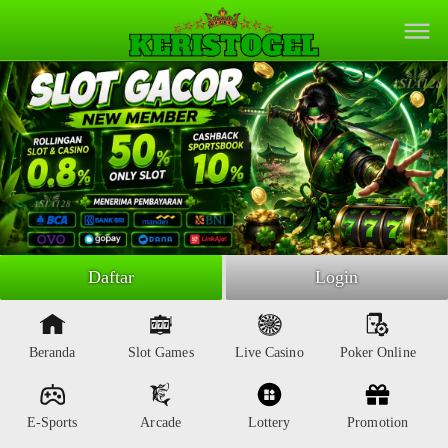
Tentang Kami
Author
Panduan Bermain
F.A.Q
Daftar
Login
Beranda
Slot Games
Live Casino
Poker Online
E-Sports
Arcade
Lottery
Promotion