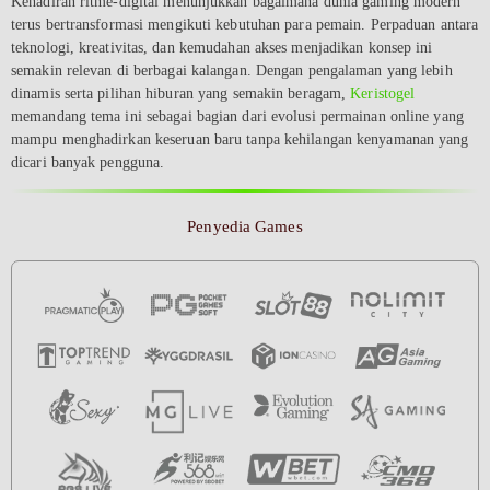
Kehadiran ritme-digital menunjukkan bagaimana dunia gaming modern
terus bertransformasi mengikuti kebutuhan para pemain. Perpaduan antara
teknologi, kreativitas, dan kemudahan akses menjadikan konsep ini
semakin relevan di berbagai kalangan. Dengan pengalaman yang lebih
dinamis serta pilihan hiburan yang semakin beragam,
Keristogel
memandang tema ini sebagai bagian dari evolusi permainan online yang
mampu menghadirkan keseruan baru tanpa kehilangan kenyamanan yang
dicari banyak pengguna.
Penyedia Games